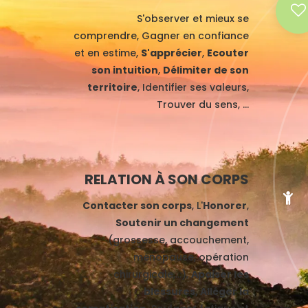
S'observer et mieux se
comprendre, Gagner en confiance
et en estime,
S'apprécier
,
Ecouter
son intuition
,
Délimiter de son
territoire
, Identifier ses valeurs,
Trouver du sens, ...
RELATION À SON CORPS
Contacter son corps
, L'
Honorer
,
Soutenir un changement
(grossesse, accouchement,
ménopause, opération
chirurgicale,...),
Apaiser les
blessures, Alléger la