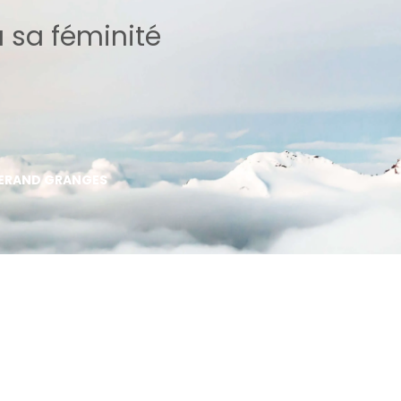
à sa féminité
HERAND GRANGES