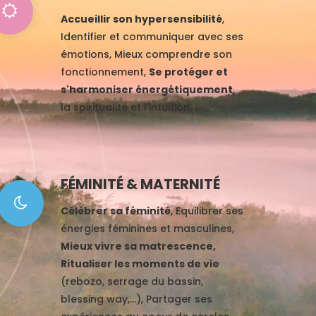
Accueillir son hypersensibilité
,
Identifier et communiquer avec ses
émotions, Mieux comprendre son
fonctionnement,
Se protéger et
s'harmoniser énergétiquement
,
la spiritualité et l'intuition, ...
FÉMINITÉ & MATERNITÉ
Célébrer sa féminité
, Equilibrer ses
énergies féminines et masculines,
Mieux vivre sa matrescence,
Ritualiser les moments de vie
(rebozo, serrage du bassin,
blessing way,...), Partager ses