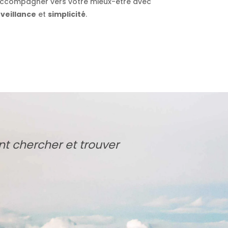
accompagner vers votre mieux-être avec
veillance
et
simplicité
.
t chercher et trouver