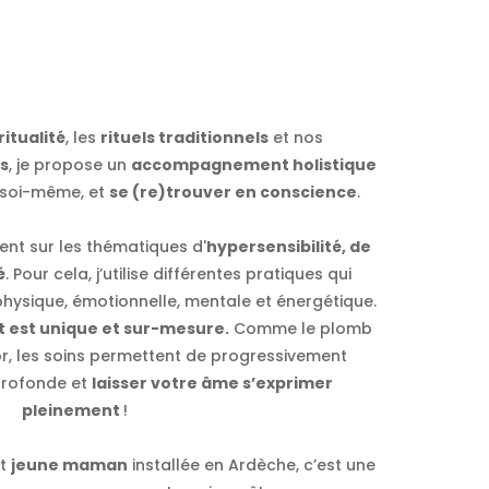
ritualité
, les
rituels traditionnels
et nos
s
, je propose un
accompagnement holistique
 soi-même, et
se (re)trouver en conscience
.
nt sur les thématiques d'
hypersensibilité, de
é
. Pour cela, j’utilise différentes pratiques qui
physique, émotionnelle, mentale et énergétique.
st unique et sur-mesure.
Comme le plomb
or, les soins permettent de progressivement
profonde et
laisser votre âme s’exprimer
pleinement
!
t
jeune maman
installée en Ardèche, c’est une