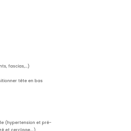
, fascias,...)
itionner tête en bas
e (hypertension et pré-
 et cerclage,...)